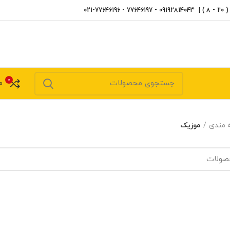
) |
09192814043
- 77646197 - 77646196-021
0
م
ه مندی
موزیک