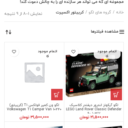
مجموغه ای که می تواند هر سازنده ای را به چالش دعوت کند!
خانه
گروه های لگو
کرییتور اکسپرت
نمایش 1–8 از 9 نتیجه
مشاهده فیلترها
اتمام موجود
اتمام موجود
ی
ی
لگو آیکونز لندرور دیفندر کلاسیک
لگو ون کمپر فولکس T1 (کرییتور)
10220 Volkswagen T1 Camper Van
LEGO Land Rover Classic Defender
90 10317
21,500,000
تومان
31,500,000
تومان