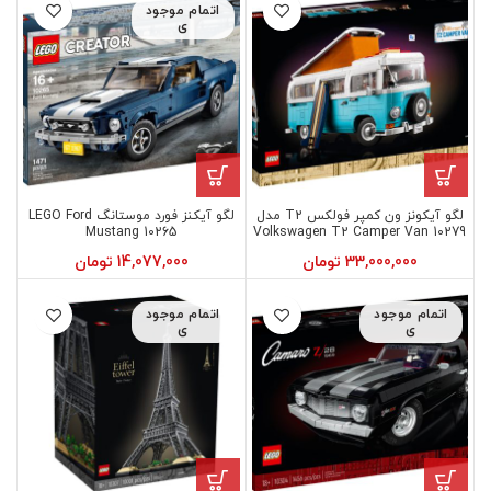
اتمام موجود
ی
لگو آیکونز ون کمپر فولکس T2 مدل
لگو آیکنز فورد موستانگ LEGO Ford
Mustang 10265
10279 Volkswagen T2 Camper Van
33,000,000
تومان
14,077,000
تومان
اتمام موجود
اتمام موجود
ی
ی