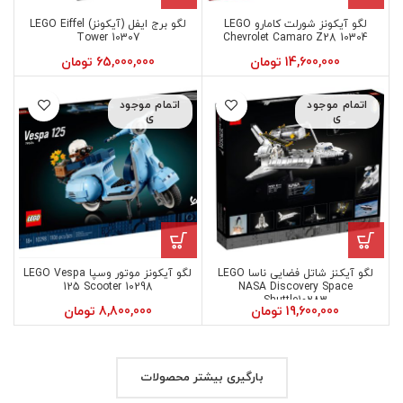
لگو آیکونز شورلت کامارو LEGO
لگو برج ایفل (آیکونز) LEGO Eiffel
Tower 10307
Chevrolet Camaro Z28 10304
14,600,000
تومان
65,000,000
تومان
اتمام موجود
اتمام موجود
ی
ی
لگو آیکنز شاتل فضایی ناسا LEGO
لگو آیکونز موتور وسپا LEGO Vespa
125 Scooter 10298
NASA Discovery Space
Shuttle10283
19,600,000
تومان
8,800,000
تومان
بارگیری بیشتر محصولات