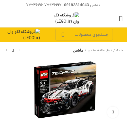
تماس
09192814043
-77646197-77646196
خانه
نوع علاقه مندی
ماشین
بزرگنمایی تصویر