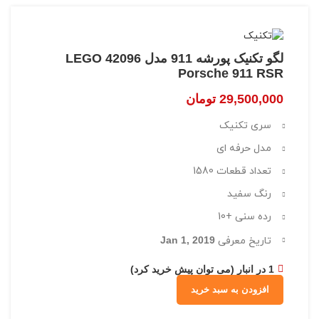
لگو تکنیک پورشه 911 مدل 42096 LEGO
Porsche 911 RSR
29,500,000
تومان
سری تکنیک
مدل حرفه ای
تعداد قطعات 1580
رنگ سفید
رده سنی +10
تاریخ معرفی
Jan 1, 2019
1 در انبار (می توان پیش خرید کرد)
افزودن به سبد خرید