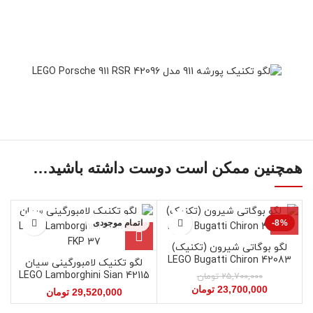
همچنین ممکن است دوست داشته باشید…
-8%
اتمام موجودی
اتمام موجودی
لگو بوگاتی شیرون (تکنیک)
42083 LEGO Bugatti Chiron
لگو تکنیک لامبورگینی سیان
42115 LEGO Lamborghini Sian
25,700,000
تومان
FKP 37
23,700,000
تومان
29,520,000
تومان