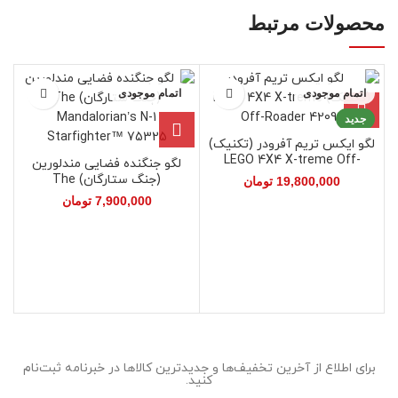
محصولات مرتبط
اتمام موجودی
اتمام موجودی
جدید
لگو ایکس تریم آفرودر (تکنیک)
LEGO 4X4 X-treme Off-
لگو جنگنده فضایی مندلورین
Roader 42099
(جنگ ستارگان) The
19,800,000
تومان
Mandalorian’s N-1
7,900,000
تومان
Starfighter™ 75325
برای اطلاع از آخرین تخفیف‌ها و جدیدترین کالاها در خبرنامه ثبت‌نام
کنید.