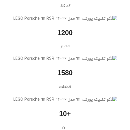
کد کالا
1200
امتیاز
1580
قطعات
+10
سن